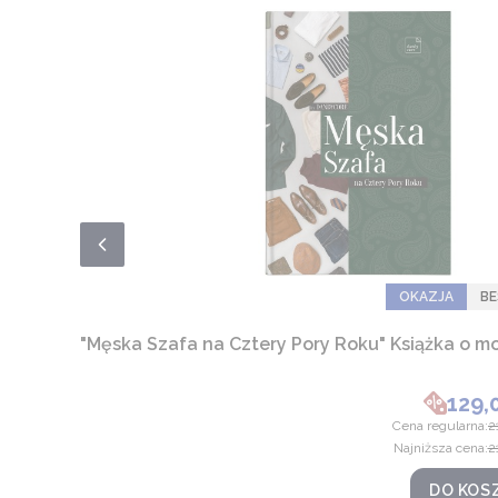
OKAZJA
BE
"Męska Szafa na Cztery Pory Roku" Książka o m
129,
Cena
Cena regularna:
2
Najniższa cena:
2
DO KOS