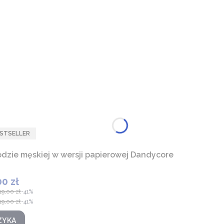
STSELLER
odzie męskiej w wersji papierowej Dandycore
00 zł
 promocyjna
19,00 zł
-41%
19,00 zł
-41%
ZYKA