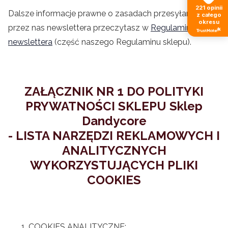
221
opinii
Dalsze informacje prawne o zasadach przesyłania
z całego
okresu
przez nas newslettera przeczytasz w
Regulaminie
newslettera
(część naszego Regulaminu sklepu).
ZAŁĄCZNIK NR 1 DO POLITYKI
PRYWATNOŚCI SKLEPU
Sklep
Dandycore
- LISTA NARZĘDZI REKLAMOWYCH I
ANALITYCZNYCH
WYKORZYSTUJĄCYCH PLIKI
COOKIES
COOKIES ANALITYCZNE: