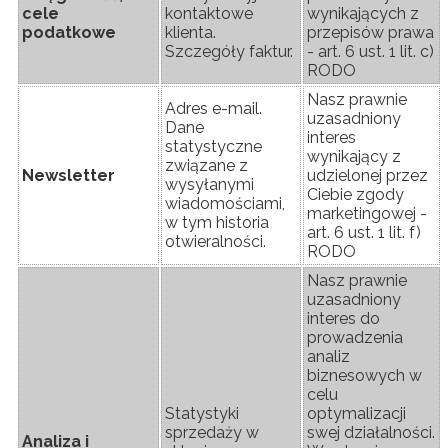
cele
kontaktowe
wynikających z
podatkowe
klienta.
przepisów prawa
Szczegóły faktur.
- art. 6 ust. 1 lit. c)
RODO
Nasz prawnie
Adres e-mail.
uzasadniony
Dane
interes
statystyczne
wynikający z
związane z
Newsletter
udzielonej przez
wysyłanymi
Ciebie zgody
wiadomościami,
marketingowej -
w tym historia
art. 6 ust. 1 lit. f)
otwieralności.
RODO
Nasz prawnie
uzasadniony
interes do
prowadzenia
analiz
biznesowych w
celu
Statystyki
optymalizacji
sprzedaży w
swej działalności.
Analiza i