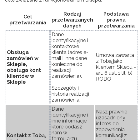
Rodzaj
Podstawa
Cel
przetwarzanych
prawna
przetwarzania
danych
przetwarzania
Dane
identyfikacyjne i
kontaktowe
Obsługa
klienta (adres e-
Umowa zawarta
zamówień w
mail i inne dane
z Tobą jako
Sklepie,
konieczne do
klientem Sklepu -
obsługa kont
realizacji
art. 6 ust. 1 lit. b)
klientów w
zamówienia).
RODO
Sklepie
Szczegóły i
historia realizacji
zamówienia.
Dane
Nasz prawnie
identyfikacyjne i
uzasadniony
inne informacje,
interes do
które podasz
zapewnienia
nam w
Kontakt z Tobą,
komunikacji z
formularzu