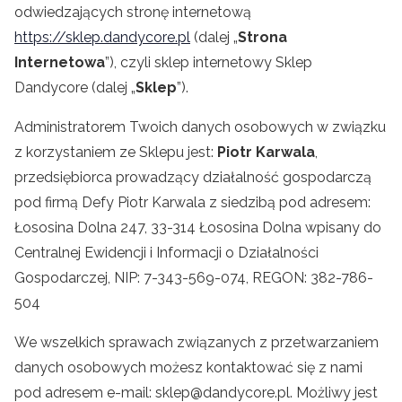
odwiedzających stronę internetową
https://sklep.dandycore.pl
(dalej „
Strona
Internetowa
”), czyli sklep internetowy Sklep
Dandycore (dalej „
Sklep
”).
Administratorem Twoich danych osobowych w związku
z korzystaniem ze Sklepu jest:
Piotr Karwala
,
przedsiębiorca prowadzący działalność gospodarczą
pod firmą Defy Piotr Karwala z siedzibą pod adresem:
Łososina Dolna 247, 33-314 Łososina Dolna wpisany do
Centralnej Ewidencji i Informacji o Działalności
Gospodarczej, NIP:
7-343-569-074
, REGON:
382-786-
504
We wszelkich sprawach związanych z przetwarzaniem
danych osobowych możesz kontaktować się z nami
pod adresem e-mail: sklep@dandycore.pl. Możliwy jest