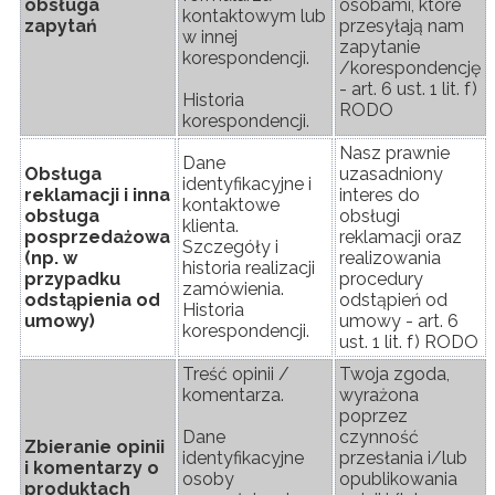
obsługa
osobami, które
kontaktowym lub
zapytań
przesyłają nam
w innej
zapytanie
korespondencji.
/korespondencję
- art. 6 ust. 1 lit. f)
Historia
RODO
korespondencji.
Nasz prawnie
Dane
Obsługa
uzasadniony
identyfikacyjne i
reklamacji i inna
interes do
kontaktowe
obsługa
obsługi
klienta.
posprzedażowa
reklamacji oraz
Szczegóły i
(np. w
realizowania
historia realizacji
przypadku
procedury
zamówienia.
odstąpienia od
odstąpień od
Historia
umowy)
umowy - art. 6
korespondencji.
ust. 1 lit. f) RODO
Treść opinii /
Twoja zgoda,
komentarza.
wyrażona
poprzez
Dane
czynność
Zbieranie opinii
identyfikacyjne
przesłania i/lub
i komentarzy o
osoby
opublikowania
produktach