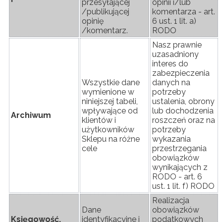
przesyłającej
opinii i/lub
/publikującej
komentarza - art.
opinię
6 ust. 1 lit. a)
/komentarz.
RODO
Nasz prawnie
uzasadniony
interes do
zabezpieczenia
Wszystkie dane
danych na
wymienione w
potrzeby
niniejszej tabeli,
ustalenia, obrony
wpływające od
lub dochodzenia
Archiwum
klientów i
roszczeń oraz na
użytkowników
potrzeby
Sklepu na różne
wykazania
cele
przestrzegania
obowiązków
wynikających z
RODO - art. 6
ust. 1 lit. f) RODO
Realizacja
Dane
obowiązków
Księgowość,
identyfikacyjne i
podatkowych