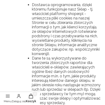
Dostawca oprogramowania, dzięki
któremu funkcjonuje nasz Sklep - tj.
właściciel platformy shoper.pl -
umieszcza pliki cookies na naszej
Stronie w celu zbierania zbiorczych
informacji o tym, jak klienci korzystają
ze sklepów internetowych (otwierane
podstrony i czas przebywania na nich,
wyświetlane produkty, kliknięcia na
stronie Sklepu, informacje analityczne
dotyczące zakupów, np. współczynniki
konwersji).
Dane te są wykorzystywane do
tworzenia zbiorczych raportów dla
właścicieli e-sklepów, zawierających
ogólne (bez danych osobowych)
informacje m.in. o tym, jakie produkty
interesują klientów danego sklepu, w
jakim okresie roku następuje wzmożony
ruch lub sprzedaż w sklepach itp. Dzięki
temu sprzedawcy (w tym my) mogą
Produkty w koszyku: 0. Zobacz szczegóły
ulepszać swoje sklepy i optymalizować
Menu
Zaloguj się
Koszyk
procesy sprzedaży.