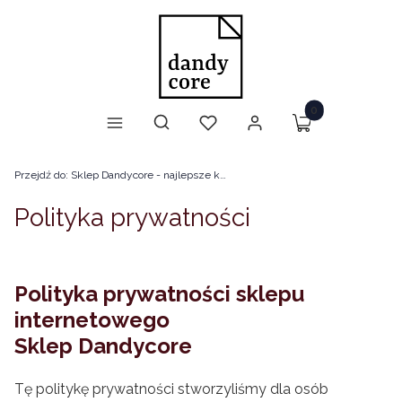
Produkty w kosz
Otwórz wyszukiwarkę
Szukaj
Menu
Ulubione
Zaloguj się
Koszyk
Przejdź do:
Sklep Dandycore - najlepsze książki o stylu (i nie tylko!)
Polityka prywatności
Polityka prywatności sklepu
internetowego
Sklep Dandycore
Tę politykę prywatności stworzyliśmy dla osób