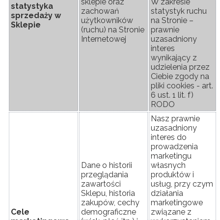
sklepie oraz
W zakresie
statystyka
zachowań
statystyk ruchu
sprzedaży w
użytkowników
na Stronie –
Sklepie
(ruchu) na Stronie
prawnie
Internetowej
uzasadniony
interes
wynikający z
udzielenia przez
Ciebie zgody na
pliki cookies - art.
6 ust. 1 lit. f)
RODO
Nasz prawnie
uzasadniony
interes do
prowadzenia
marketingu
Dane o historii
własnych
przeglądania
produktów i
zawartości
usług, przy czym
Sklepu, historia
działania
zakupów, cechy
marketingowe
Cele
demograficzne
związane z